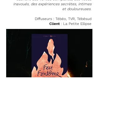
inavoués, des expériences secrètes, intimes
et douloureuses.
Diffuseurs : Tébéo, TVR, Tébésud
Client
: La Petite Ellipse